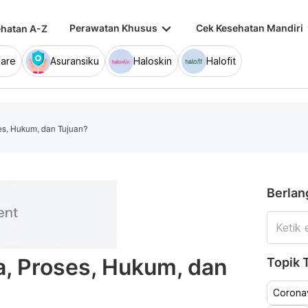
keyboard_arrow_down
keybo
Perawatan Khusus
Cek Kesehatan Mandiri
hatan A-Z
are
Asuransiku
Haloskin
Halofit
ses, Hukum, dan Tujuan?
Berlan
ra, Proses, Hukum, dan
Topik T
Coronav