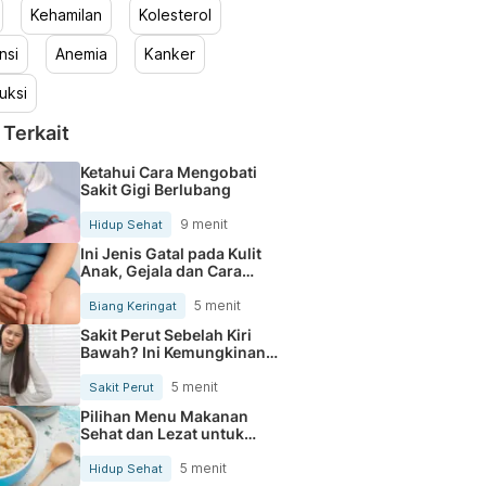
Kehamilan
Kolesterol
nsi
Anemia
Kanker
uksi
 Terkait
Ketahui Cara Mengobati
Sakit Gigi Berlubang
9 menit
Hidup Sehat
Ini Jenis Gatal pada Kulit
Anak, Gejala dan Cara
Mengobatinya
5 menit
Biang Keringat
Sakit Perut Sebelah Kiri
Bawah? Ini Kemungkinan
Penyebabnya
5 menit
Sakit Perut
Pilihan Menu Makanan
Sehat dan Lezat untuk
Mengurangi Kolesterol
5 menit
Hidup Sehat