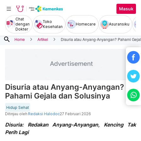
Masuk
Chat
Toko
dengan
Homecare
Asuransiku
Kesehatan
Dokter
search
Home
Artikel
Disuria atau Anyang-Anyangan? Pahami Gejal
Disuria atau Anyang-Anyangan?
Pahami Gejala dan Solusinya
Hidup Sehat
Ditinjau oleh
Redaksi Halodoc
27 Februari 2026
Disuria: Redakan Anyang-Anyangan, Kencing Tak
Perih Lagi