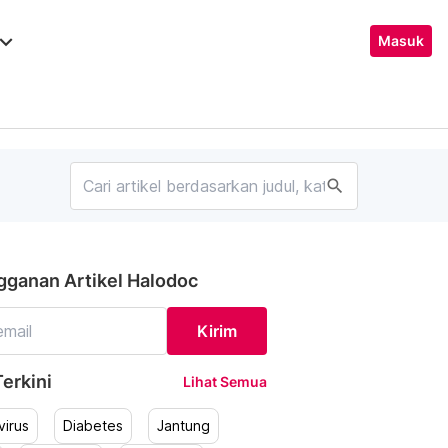
ard_arrow_down
Masuk
search
gganan Artikel Halodoc
Kirim
erkini
Lihat Semua
irus
Diabetes
Jantung