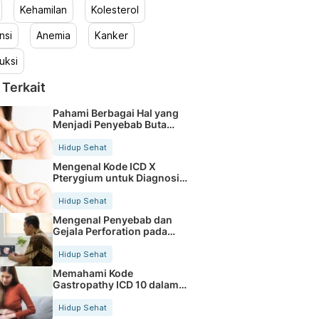
Kehamilan
Kolesterol
nsi
Anemia
Kanker
uksi
 Terkait
Pahami Berbagai Hal yang
Menjadi Penyebab Buta
Warna
Hidup Sehat
Mengenal Kode ICD X
Pterygium untuk Diagnosis
Mata
Hidup Sehat
Mengenal Penyebab dan
Gejala Perforation pada
Tubuh
Hidup Sehat
Memahami Kode
Gastropathy ICD 10 dalam
Rekam Medis Pasien
Hidup Sehat