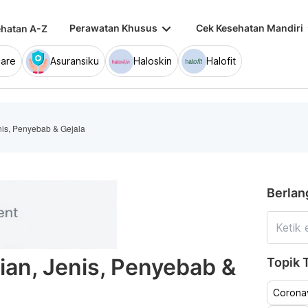
keyboard_arrow_down
keybo
Perawatan Khusus
Cek Kesehatan Mandiri
hatan A-Z
are
Asuransiku
Haloskin
Halofit
enis, Penyebab & Gejala
Berlan
ian, Jenis, Penyebab &
Topik T
Coronav