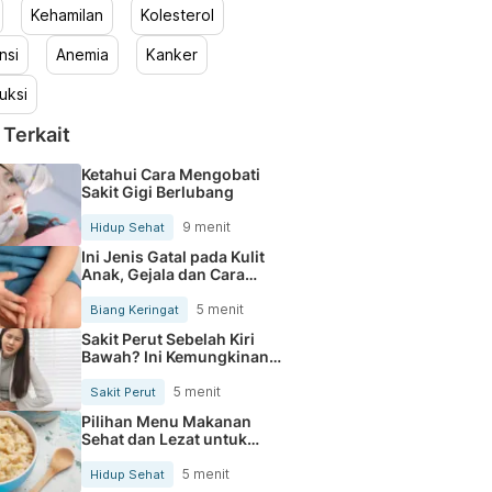
Kehamilan
Kolesterol
nsi
Anemia
Kanker
uksi
 Terkait
Ketahui Cara Mengobati
Sakit Gigi Berlubang
9 menit
Hidup Sehat
Ini Jenis Gatal pada Kulit
Anak, Gejala dan Cara
Mengobatinya
5 menit
Biang Keringat
Sakit Perut Sebelah Kiri
Bawah? Ini Kemungkinan
Penyebabnya
5 menit
Sakit Perut
Pilihan Menu Makanan
Sehat dan Lezat untuk
Mengurangi Kolesterol
5 menit
Hidup Sehat