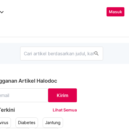
ard_arrow_down
Masuk
search
gganan Artikel Halodoc
Kirim
erkini
Lihat Semua
irus
Diabetes
Jantung