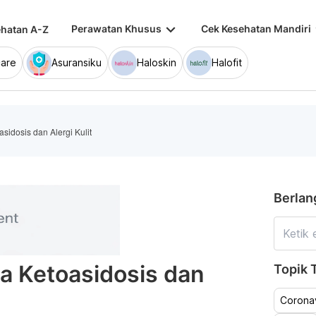
keyboard_arrow_down
keybo
Perawatan Khusus
Cek Kesehatan Mandiri
hatan A-Z
are
Asuransiku
Haloskin
Halofit
idosis dan Alergi Kulit
Berlan
a Ketoasidosis dan
Topik T
Coronav