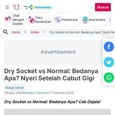
Masuk
Chat
Toko
dengan
Homecare
Asuransiku
Kesehatan
Dokter
search
Home
Artikel
Dry Socket vs Normal: Bedanya Apa? Nyeri Se
Dry Socket vs Normal: Bedanya
Apa? Nyeri Setelah Cabut Gigi
Hidup Sehat
Ditinjau oleh
Redaksi Halodoc
11 Februari 2026
Dry Socket vs Normal: Bedanya Apa? Cek Gejala!