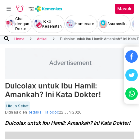
Masuk
Chat
Toko
dengan
Homecare
Asuransiku
Kesehatan
Dokter
search
Home
Artikel
Dulcolax untuk Ibu Hamil: Amankah? Ini Kata D
Dulcolax untuk Ibu Hamil:
Amankah? Ini Kata Dokter!
Hidup Sehat
Ditinjau oleh
Redaksi Halodoc
22 Juni 2026
Dulcolax untuk Ibu Hamil: Amankah? Ini Kata Dokter!