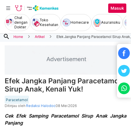
Masuk
Chat
Toko
dengan
Homecare
Asuransiku
Kesehatan
Dokter
search
Home
Artikel
Efek Jangka Panjang Paracetamol Sirup Anak, 
Efek Jangka Panjang Paracetamol
Sirup Anak, Kenali Yuk!
Paracetamol
Ditinjau oleh
Redaksi Halodoc
08 Mei 2026
Cek Efek Samping Paracetamol Sirup Anak Jangka
Panjang