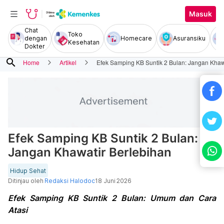
Masuk
Chat
Toko
dengan
Homecare
Asuransiku
Kesehatan
Dokter
search
Home
Artikel
Efek Samping KB Suntik 2 Bulan: Jangan Khaw
Efek Samping KB Suntik 2 Bulan:
Jangan Khawatir Berlebihan
Hidup Sehat
Ditinjau oleh
Redaksi Halodoc
18 Juni 2026
Efek Samping KB Suntik 2 Bulan: Umum dan Cara
Atasi