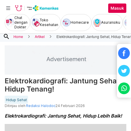
Masuk
Chat
Toko
dengan
Homecare
Asuransiku
Kesehatan
Dokter
search
Home
Artikel
Elektrokardiografi: Jantung Sehat, Hidup Tena
Elektrokardiografi: Jantung Sehat,
Hidup Tenang!
Hidup Sehat
Ditinjau oleh
Redaksi Halodoc
24 Februari 2026
Elektrokardiografi: Jantung Sehat, Hidup Lebih Baik!