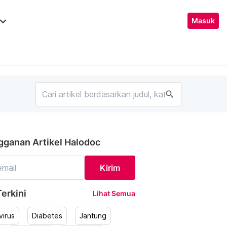
ard_arrow_down
Masuk
search
gganan Artikel Halodoc
Kirim
erkini
Lihat Semua
irus
Diabetes
Jantung