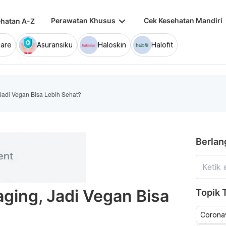
keyboard_arrow_down
keybo
Perawatan Khusus
Cek Kesehatan Mandiri
hatan A-Z
are
Asuransiku
Haloskin
Halofit
adi Vegan Bisa Lebih Sehat?
Berlan
ging, Jadi Vegan Bisa
Topik T
Coronav