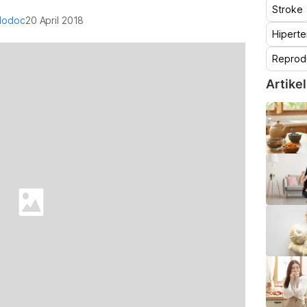
Stroke
lodoc
20 April 2018
Hiperte
Reprod
Artikel