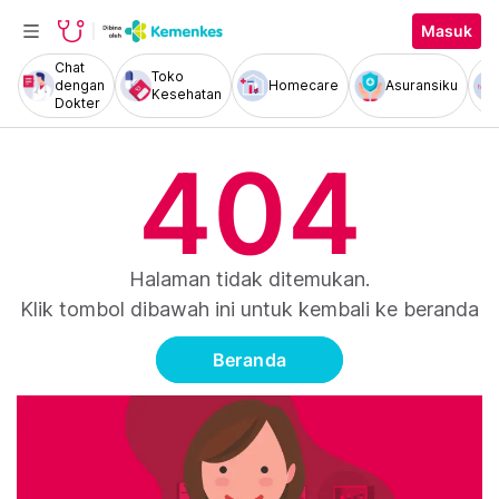
Masuk
Chat
Toko
dengan
Homecare
Asuransiku
Kesehatan
Dokter
404
Halaman tidak ditemukan.
Klik tombol dibawah ini untuk kembali ke beranda
Beranda