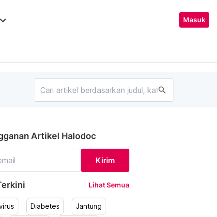
ard_arrow_down
Masuk
search
gganan Artikel Halodoc
Kirim
erkini
Lihat Semua
irus
Diabetes
Jantung