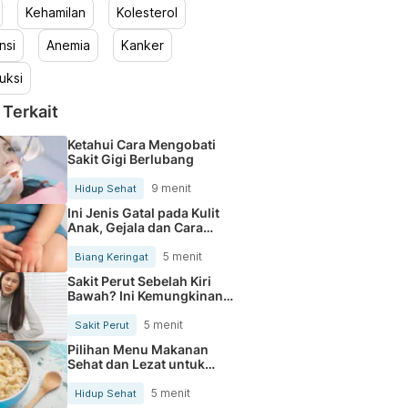
Kehamilan
Kolesterol
nsi
Anemia
Kanker
uksi
 Terkait
Ketahui Cara Mengobati
Sakit Gigi Berlubang
9 menit
Hidup Sehat
Ini Jenis Gatal pada Kulit
Anak, Gejala dan Cara
Mengobatinya
5 menit
Biang Keringat
Sakit Perut Sebelah Kiri
Bawah? Ini Kemungkinan
Penyebabnya
5 menit
Sakit Perut
Pilihan Menu Makanan
Sehat dan Lezat untuk
Mengurangi Kolesterol
5 menit
Hidup Sehat