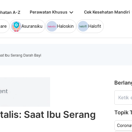
keyboard_arrow_down
keybo
Perawatan Khusus
Cek Kesehatan Mandiri
hatan A-Z
are
Asuransiku
Haloskin
Halofit
 Saat Ibu Serang Darah Bayi
Berlan
talis: Saat Ibu Serang
Topik T
Coronav