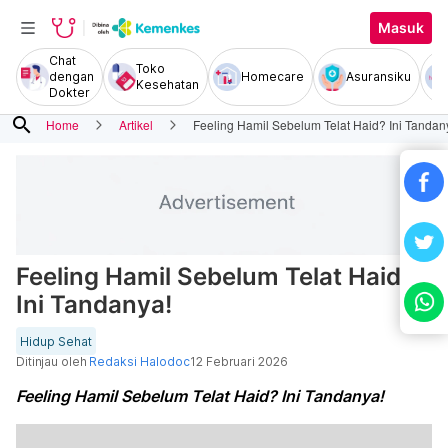
Masuk
Chat
Toko
dengan
Homecare
Asuransiku
Kesehatan
Dokter
search
Home
Artikel
Feeling Hamil Sebelum Telat Haid? Ini Tandan
Feeling Hamil Sebelum Telat Haid?
Ini Tandanya!
Hidup Sehat
Ditinjau oleh
Redaksi Halodoc
12 Februari 2026
Feeling Hamil Sebelum Telat Haid? Ini Tandanya!