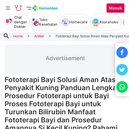
Masuk
Chat
Toko
dengan
Homecare
Asuransiku
Kesehatan
Dokter
search
Home
Artikel
Fototerapi Bayi Solusi Aman Atasi Penyakit K
Fototerapi Bayi Solusi Aman Atasi
Penyakit Kuning Panduan Lengkap
Prosedur Fototerapi untuk Bayi
Proses Fototerapi Bayi untuk
Turunkan Bilirubin Manfaat
Fototerapi Bayi dan Prosedur
Amannya Si Kecil Kuning? Pahami