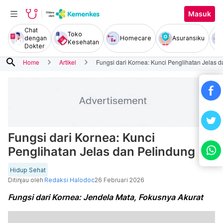
Masuk
Chat
Toko
dengan
Homecare
Asuransiku
Kesehatan
Dokter
search
Home
Artikel
Fungsi dari Kornea: Kunci Penglihatan Jelas 
Fungsi dari Kornea: Kunci
Penglihatan Jelas dan Pelindung
Hidup Sehat
Ditinjau oleh
Redaksi Halodoc
26 Februari 2026
Fungsi dari Kornea: Jendela Mata, Fokusnya Akurat