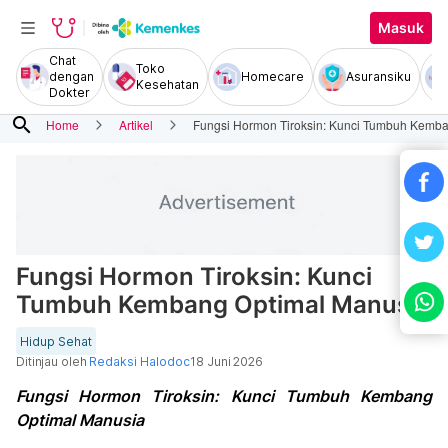
Masuk
Chat
Toko
dengan
Homecare
Asuransiku
Kesehatan
Dokter
search
Home
Artikel
Fungsi Hormon Tiroksin: Kunci Tumbuh Kemb
Fungsi Hormon Tiroksin: Kunci
Tumbuh Kembang Optimal Manusia
Hidup Sehat
Ditinjau oleh
Redaksi Halodoc
18 Juni 2026
Fungsi Hormon Tiroksin: Kunci Tumbuh Kembang
Optimal Manusia