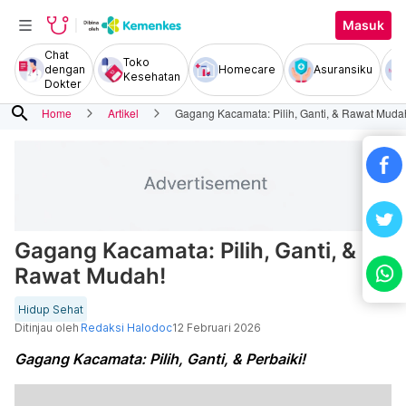
Masuk
Chat
Toko
dengan
Homecare
Asuransiku
Kesehatan
Dokter
search
Home
Artikel
Gagang Kacamata: Pilih, Ganti, & Rawat Muda
Gagang Kacamata: Pilih, Ganti, &
Rawat Mudah!
Hidup Sehat
Ditinjau oleh
Redaksi Halodoc
12 Februari 2026
Gagang Kacamata: Pilih, Ganti, & Perbaiki!