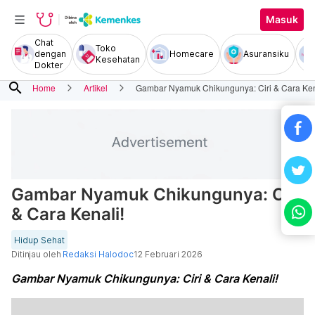
Masuk
Chat
Toko
dengan
Homecare
Asuransiku
Kesehatan
Dokter
search
Home
Artikel
Gambar Nyamuk Chikungunya: Ciri & Cara Ken
Gambar Nyamuk Chikungunya: Ciri
& Cara Kenali!
Hidup Sehat
Ditinjau oleh
Redaksi Halodoc
12 Februari 2026
Gambar Nyamuk Chikungunya: Ciri & Cara Kenali!