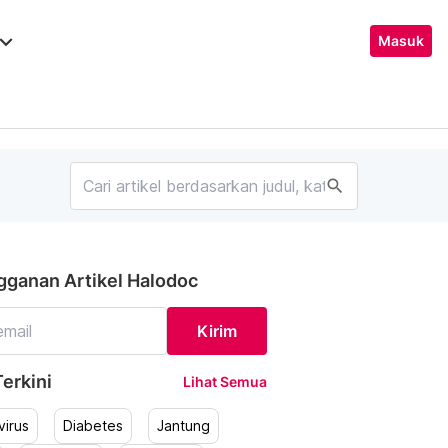
ard_arrow_down
Masuk
search
gganan Artikel Halodoc
Kirim
erkini
Lihat Semua
irus
Diabetes
Jantung