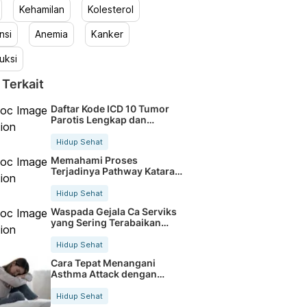
Kehamilan
Kolesterol
nsi
Anemia
Kanker
uksi
 Terkait
Daftar Kode ICD 10 Tumor
Parotis Lengkap dan
Terbaru
Hidup Sehat
Memahami Proses
Terjadinya Pathway Katarak
Secara Jelas
Hidup Sehat
Waspada Gejala Ca Serviks
yang Sering Terabaikan
Sejak Dini
Hidup Sehat
Cara Tepat Menangani
Asthma Attack dengan
Cepat dan Aman
Hidup Sehat