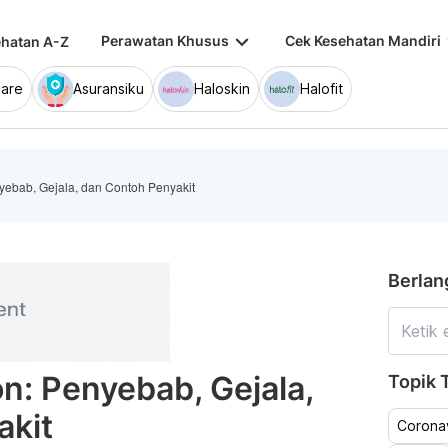
keyboard_arrow_down
keybo
Perawatan Khusus
Cek Kesehatan Mandiri
hatan A-Z
are
Asuransiku
Haloskin
Halofit
ebab, Gejala, dan Contoh Penyakit
Berlan
: Penyebab, Gejala,
Topik T
akit
Coronav