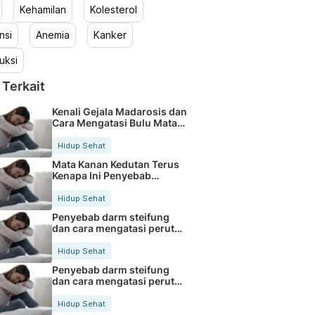
Kehamilan
Kolesterol
nsi
Anemia
Kanker
uksi
 Terkait
Kenali Gejala Madarosis dan
Cara Mengatasi Bulu Mata
Rontok
Hidup Sehat
Mata Kanan Kedutan Terus
Kenapa Ini Penyebab
Medisnya
Hidup Sehat
Penyebab darm steifung
dan cara mengatasi perut
kaku secara alami
Hidup Sehat
Penyebab darm steifung
dan cara mengatasi perut
kaku secara alami
Hidup Sehat