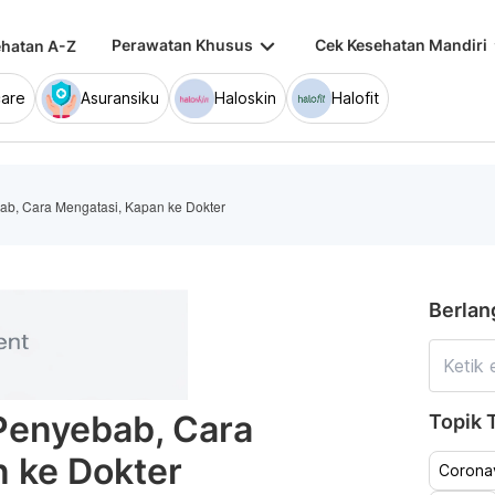
keyboard_arrow_down
keybo
Perawatan Khusus
Cek Kesehatan Mandiri
hatan A-Z
are
Asuransiku
Haloskin
Halofit
ab, Cara Mengatasi, Kapan ke Dokter
Berlan
Penyebab, Cara
Topik T
 ke Dokter
Coronav