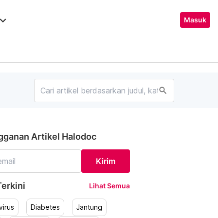
ard_arrow_down
Masuk
search
gganan Artikel Halodoc
Kirim
erkini
Lihat Semua
irus
Diabetes
Jantung