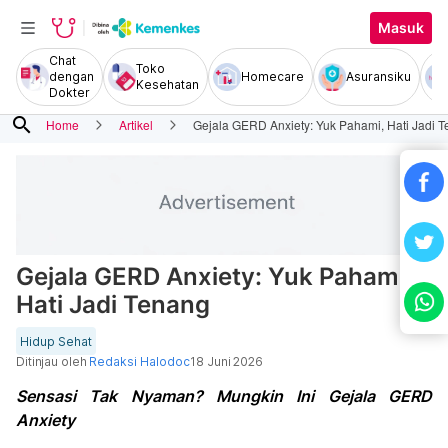
Masuk
Chat
Toko
dengan
Homecare
Asuransiku
Kesehatan
Dokter
search
Home
Artikel
Gejala GERD Anxiety: Yuk Pahami, Hati Jadi 
Gejala GERD Anxiety: Yuk Pahami,
Hati Jadi Tenang
Hidup Sehat
Ditinjau oleh
Redaksi Halodoc
18 Juni 2026
Sensasi Tak Nyaman? Mungkin Ini Gejala GERD
Anxiety