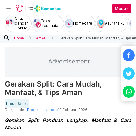
Masuk
Chat
Toko
dengan
Homecare
Asuransiku
Kesehatan
Dokter
search
Home
Artikel
Gerakan Split: Cara Mudah, Manfaat, & Tips 
Gerakan Split: Cara Mudah,
Manfaat, & Tips Aman
Hidup Sehat
Ditinjau oleh
Redaksi Halodoc
12 Februari 2026
Gerakan Split: Panduan Lengkap, Manfaat & Cara
Mudah