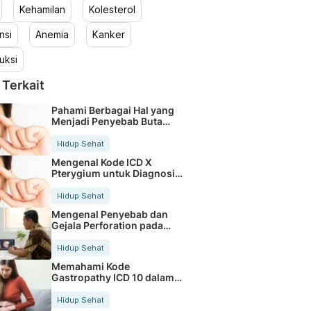
Kehamilan
Kolesterol
nsi
Anemia
Kanker
uksi
 Terkait
Pahami Berbagai Hal yang
Menjadi Penyebab Buta
Warna
Hidup Sehat
Mengenal Kode ICD X
Pterygium untuk Diagnosis
Mata
Hidup Sehat
Mengenal Penyebab dan
Gejala Perforation pada
Tubuh
Hidup Sehat
Memahami Kode
Gastropathy ICD 10 dalam
Rekam Medis Pasien
Hidup Sehat