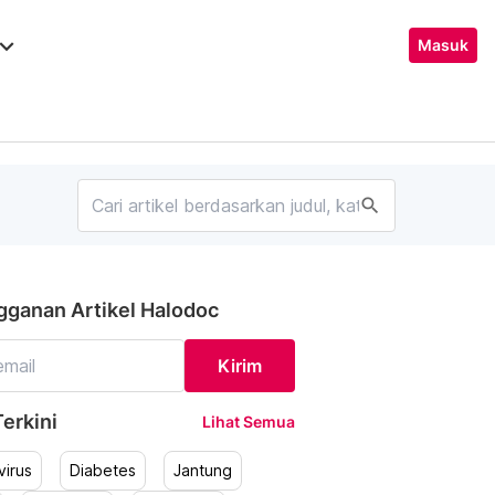
ard_arrow_down
Masuk
search
gganan Artikel Halodoc
Kirim
erkini
Lihat Semua
irus
Diabetes
Jantung