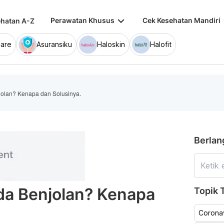
keyboard_arrow_down
keybo
Perawatan Khusus
Cek Kesehatan Mandiri
hatan A-Z
are
Asuransiku
Haloskin
Halofit
jolan? Kenapa dan Solusinya.
Berlan
da Benjolan? Kenapa
Topik T
Coronav