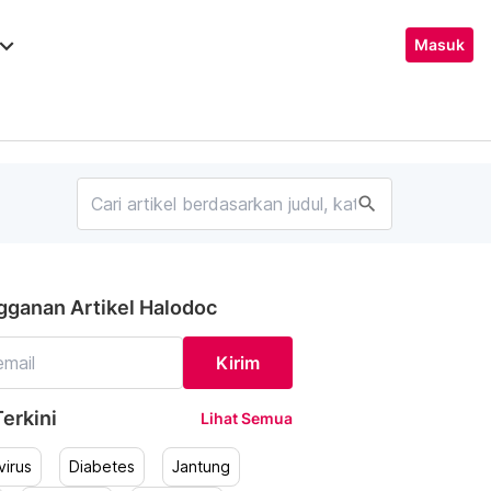
ard_arrow_down
Masuk
search
gganan Artikel Halodoc
Kirim
erkini
Lihat Semua
irus
Diabetes
Jantung