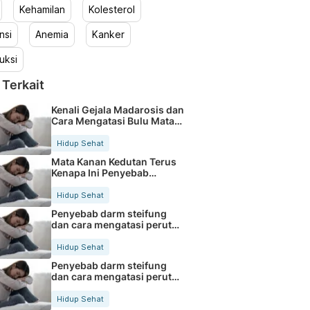
Kehamilan
Kolesterol
nsi
Anemia
Kanker
uksi
 Terkait
Kenali Gejala Madarosis dan
Cara Mengatasi Bulu Mata
Rontok
Hidup Sehat
Mata Kanan Kedutan Terus
Kenapa Ini Penyebab
Medisnya
Hidup Sehat
Penyebab darm steifung
dan cara mengatasi perut
kaku secara alami
Hidup Sehat
Penyebab darm steifung
dan cara mengatasi perut
kaku secara alami
Hidup Sehat