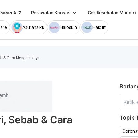
keyboard_arrow_down
keybo
Perawatan Khusus
Cek Kesehatan Mandiri
hatan A-Z
are
Asuransiku
Haloskin
Halofit
ab & Cara Mengatasinya
Berlan
i, Sebab & Cara
Topik T
Coronav