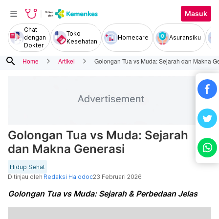
Masuk
Chat
Toko
dengan
Homecare
Asuransiku
Kesehatan
Dokter
search
Home
Artikel
Golongan Tua vs Muda: Sejarah dan Makna G
Golongan Tua vs Muda: Sejarah
dan Makna Generasi
Hidup Sehat
Ditinjau oleh
Redaksi Halodoc
23 Februari 2026
Golongan Tua vs Muda: Sejarah & Perbedaan Jelas