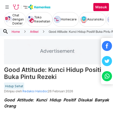
Masuk
Chat
Toko
dengan
Homecare
Asuransiku
Kesehatan
Dokter
search
Home
Artikel
Good Attitude: Kunci Hidup Positif Buka Pintu 
Good Attitude: Kunci Hidup Positif
Buka Pintu Rezeki
Hidup Sehat
Ditinjau oleh
Redaksi Halodoc
26 Februari 2026
Good Attitude: Kunci Hidup Positif Disukai Banyak
Orang