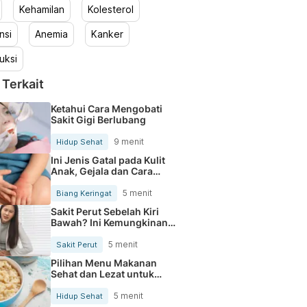
Kehamilan
Kolesterol
nsi
Anemia
Kanker
uksi
 Terkait
Ketahui Cara Mengobati
Sakit Gigi Berlubang
9 menit
Hidup Sehat
Ini Jenis Gatal pada Kulit
Anak, Gejala dan Cara
Mengobatinya
5 menit
Biang Keringat
Sakit Perut Sebelah Kiri
Bawah? Ini Kemungkinan
Penyebabnya
5 menit
Sakit Perut
Pilihan Menu Makanan
Sehat dan Lezat untuk
Mengurangi Kolesterol
5 menit
Hidup Sehat