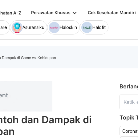
keyboard_arrow_down
keybo
Perawatan Khusus
Cek Kesehatan Mandiri
hatan A-Z
are
Asuransiku
Haloskin
Halofit
dan Dampak di Game vs. Kehidupan
Berlan
ontoh dan Dampak di
Topik T
pan
Coronav