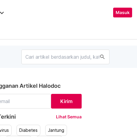
ard_arrow_down
Masuk
search
gganan Artikel Halodoc
Kirim
erkini
Lihat Semua
irus
Diabetes
Jantung