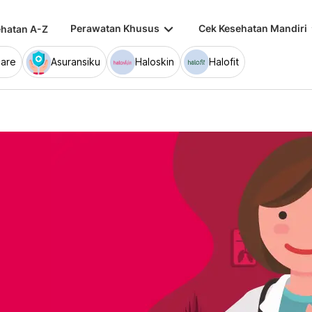
keyboard_arrow_down
keybo
Perawatan Khusus
Cek Kesehatan Mandiri
hatan A-Z
are
Asuransiku
Haloskin
Halofit