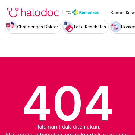
Kamus Kese
Chat dengan Dokter
Toko Kesehatan
Homec
404
Halaman tidak ditemukan.
Klik tombol dibawah ini untuk kembali ke beranda