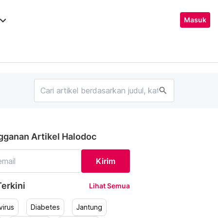
ard_arrow_down
Masuk
search
gganan Artikel Halodoc
Kirim
erkini
Lihat Semua
irus
Diabetes
Jantung