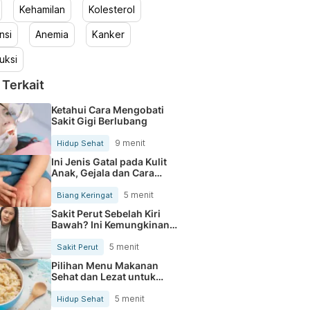
Kehamilan
Kolesterol
nsi
Anemia
Kanker
uksi
 Terkait
Ketahui Cara Mengobati
Sakit Gigi Berlubang
9 menit
Hidup Sehat
Ini Jenis Gatal pada Kulit
Anak, Gejala dan Cara
Mengobatinya
5 menit
Biang Keringat
Sakit Perut Sebelah Kiri
Bawah? Ini Kemungkinan
Penyebabnya
5 menit
Sakit Perut
Pilihan Menu Makanan
Sehat dan Lezat untuk
Mengurangi Kolesterol
5 menit
Hidup Sehat