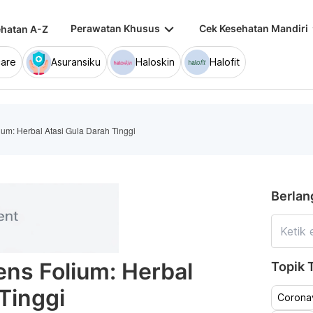
keyboard_arrow_down
keybo
Perawatan Khusus
Cek Kesehatan Mandiri
hatan A-Z
are
Asuransiku
Haloskin
Halofit
um: Herbal Atasi Gula Darah Tinggi
Berlan
ns Folium: Herbal
Topik T
Tinggi
Coronav