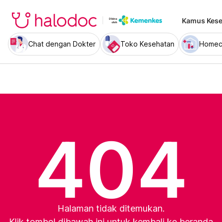
Kamus Kese
Chat dengan Dokter
Toko Kesehatan
Homec
404
Halaman tidak ditemukan.
Klik tombol dibawah ini untuk kembali ke beranda