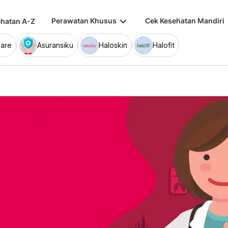
keyboard_arrow_down
keybo
Perawatan Khusus
Cek Kesehatan Mandiri
hatan A-Z
are
Asuransiku
Haloskin
Halofit