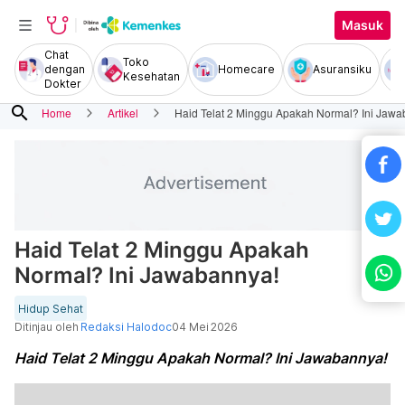
Masuk
Chat
Toko
dengan
Homecare
Asuransiku
Kesehatan
Dokter
search
Home
Artikel
Haid Telat 2 Minggu Apakah Normal? Ini Jawa
Haid Telat 2 Minggu Apakah
Normal? Ini Jawabannya!
Hidup Sehat
Ditinjau oleh
Redaksi Halodoc
04 Mei 2026
Haid Telat 2 Minggu Apakah Normal? Ini Jawabannya!