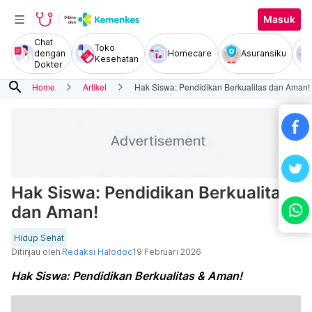
Masuk
Chat
Toko
dengan
Homecare
Asuransiku
Kesehatan
Dokter
search
Home
Artikel
Hak Siswa: Pendidikan Berkualitas dan Aman!
Hak Siswa: Pendidikan Berkualitas
dan Aman!
Hidup Sehat
Ditinjau oleh
Redaksi Halodoc
19 Februari 2026
Hak Siswa: Pendidikan Berkualitas & Aman!