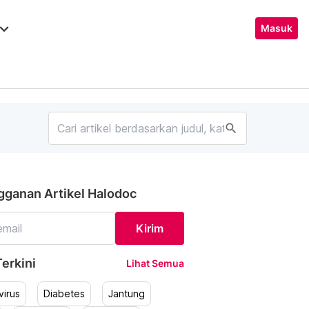
ard_arrow_down
Masuk
search
gganan Artikel Halodoc
Kirim
erkini
Lihat Semua
irus
Diabetes
Jantung