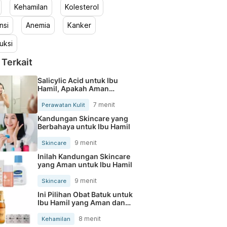
Kehamilan
Kolesterol
nsi
Anemia
Kanker
uksi
 Terkait
Salicylic Acid untuk Ibu
Hamil, Apakah Aman
Digunakan?
7 menit
Perawatan Kulit
Kandungan Skincare yang
Berbahaya untuk Ibu Hamil
9 menit
Skincare
Inilah Kandungan Skincare
yang Aman untuk Ibu Hamil
9 menit
Skincare
Ini Pilihan Obat Batuk untuk
Ibu Hamil yang Aman dan
Tersedia di Apotek
8 menit
Kehamilan