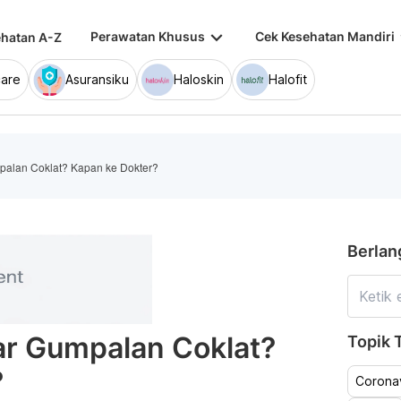
keyboard_arrow_down
keybo
Perawatan Khusus
Cek Kesehatan Mandiri
hatan A-Z
are
Asuransiku
Haloskin
Halofit
palan Coklat? Kapan ke Dokter?
Berlan
ar Gumpalan Coklat?
Topik T
?
Coronav