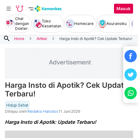
Masuk
Chat
Toko
dengan
Homecare
Asuransiku
Kesehatan
Dokter
search
Home
Artikel
Harga Insto di Apotik? Cek Update Terbaru!
Harga Insto di Apotik? Cek Update
Terbaru!
Hidup Sehat
Ditinjau oleh
Redaksi Halodoc
11 Juni 2026
Harga Insto di Apotik: Update Terbaru!