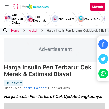
Masuk
Chat
Toko
dengan
Homecare
Asuransiku
Kesehatan
Dokter
search
Home
Artikel
Harga Insulin Pen Terbaru: Cek Merek & Estima
Harga Insulin Pen Terbaru: Cek
Merek & Estimasi Biaya!
Hidup Sehat
Ditinjau oleh
Redaksi Halodoc
11 Februari 2026
Harga Insulin Pen Terbaru? Cek Update Lengkapnya!