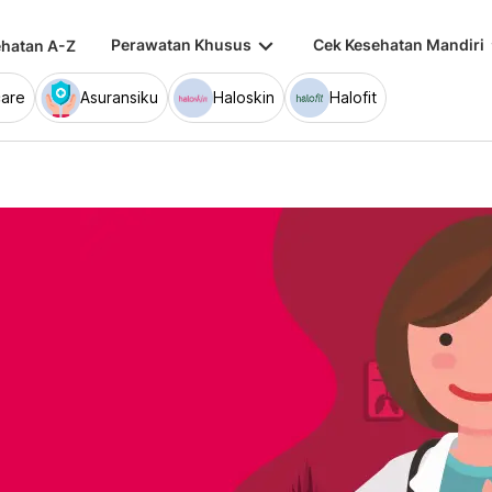
keyboard_arrow_down
keybo
Perawatan Khusus
Cek Kesehatan Mandiri
hatan A-Z
are
Asuransiku
Haloskin
Halofit