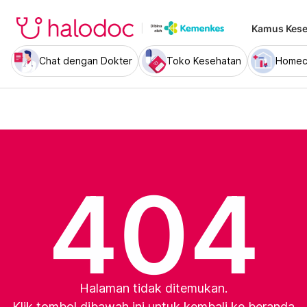
Kamus Kese
Chat dengan Dokter
Toko Kesehatan
Homec
404
Halaman tidak ditemukan.
Klik tombol dibawah ini untuk kembali ke beranda