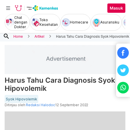
Masuk
Chat
Toko
dengan
Homecare
Asuransiku
Kesehatan
Dokter
search
Home
Artikel
Harus Tahu Cara Diagnosis Syok Hipovolemik
Harus Tahu Cara Diagnosis Syok
Hipovolemik
Syok Hipovolemik
Ditinjau oleh
Redaksi Halodoc
12 September 2022