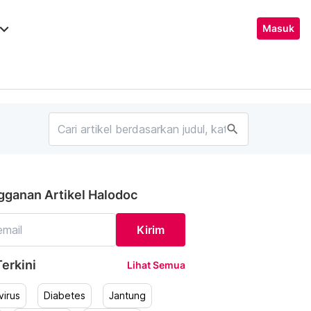
ard_arrow_down
Masuk
search
gganan Artikel Halodoc
Kirim
erkini
Lihat Semua
irus
Diabetes
Jantung