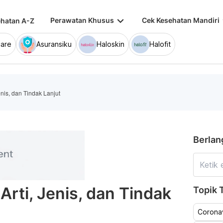
keyboard_arrow_down
keybo
Perawatan Khusus
Cek Kesehatan Mandiri
hatan A-Z
are
Asuransiku
Haloskin
Halofit
enis, dan Tindak Lanjut
Berlan
Arti, Jenis, dan Tindak
Topik T
Coronav