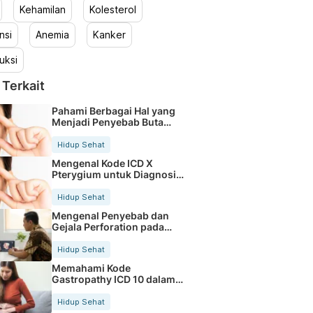
Kehamilan
Kolesterol
nsi
Anemia
Kanker
uksi
 Terkait
Pahami Berbagai Hal yang
Menjadi Penyebab Buta
Warna
Hidup Sehat
Mengenal Kode ICD X
Pterygium untuk Diagnosis
Mata
Hidup Sehat
Mengenal Penyebab dan
Gejala Perforation pada
Tubuh
Hidup Sehat
Memahami Kode
Gastropathy ICD 10 dalam
Rekam Medis Pasien
Hidup Sehat