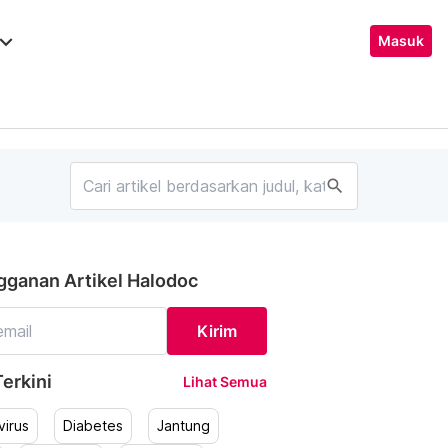
ard_arrow_down
Masuk
search
gganan Artikel Halodoc
Kirim
erkini
Lihat Semua
irus
Diabetes
Jantung