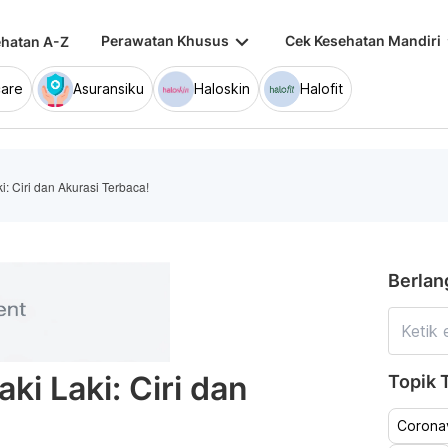
keyboard_arrow_down
keybo
Perawatan Khusus
Cek Kesehatan Mandiri
hatan A-Z
are
Asuransiku
Haloskin
Halofit
: Ciri dan Akurasi Terbaca!
Berlan
ki Laki: Ciri dan
Topik T
Coronav