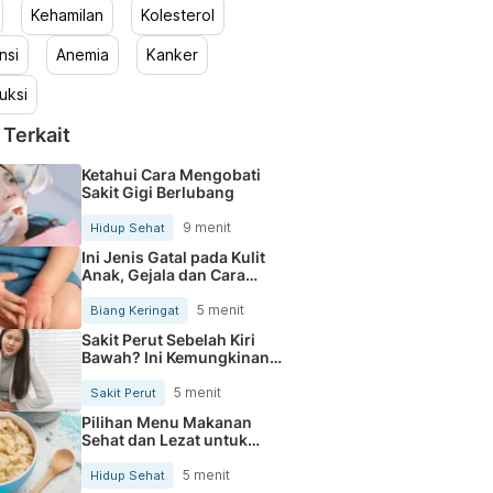
Kehamilan
Kolesterol
nsi
Anemia
Kanker
uksi
 Terkait
Ketahui Cara Mengobati
Sakit Gigi Berlubang
9 menit
Hidup Sehat
Ini Jenis Gatal pada Kulit
Anak, Gejala dan Cara
Mengobatinya
5 menit
Biang Keringat
Sakit Perut Sebelah Kiri
Bawah? Ini Kemungkinan
Penyebabnya
5 menit
Sakit Perut
Pilihan Menu Makanan
Sehat dan Lezat untuk
Mengurangi Kolesterol
5 menit
Hidup Sehat