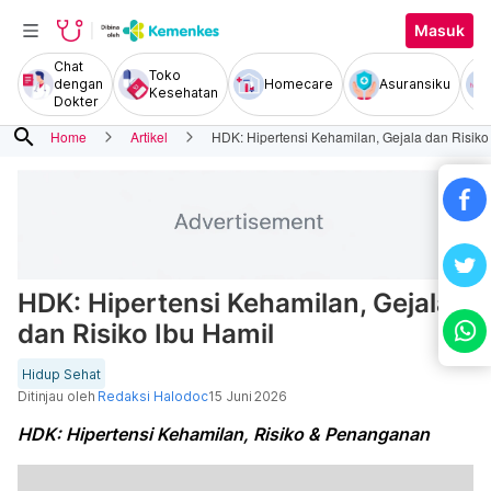
Masuk
Chat
Toko
dengan
Homecare
Asuransiku
Kesehatan
Dokter
search
Home
Artikel
HDK: Hipertensi Kehamilan, Gejala dan Risiko
HDK: Hipertensi Kehamilan, Gejala
dan Risiko Ibu Hamil
Hidup Sehat
Ditinjau oleh
Redaksi Halodoc
15 Juni 2026
HDK: Hipertensi Kehamilan, Risiko & Penanganan