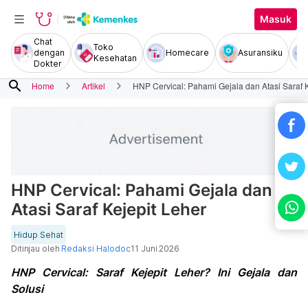
Masuk
Chat
Toko
dengan
Homecare
Asuransiku
Kesehatan
Dokter
search
Home
Artikel
HNP Cervical: Pahami Gejala dan Atasi Saraf K
HNP Cervical: Pahami Gejala dan
Atasi Saraf Kejepit Leher
Hidup Sehat
Ditinjau oleh
Redaksi Halodoc
11 Juni 2026
HNP Cervical: Saraf Kejepit Leher? Ini Gejala dan
Solusi