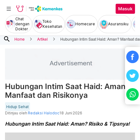
Masuk
Chat
Toko
dengan
Homecare
Asuransiku
Kesehatan
Dokter
search
Home
Artikel
Hubungan Intim Saat Haid: Aman? Manfaat da
Hubungan Intim Saat Haid: Aman?
Manfaat dan Risikonya
Hidup Sehat
Ditinjau oleh
Redaksi Halodoc
18 Juni 2026
Hubungan Intim Saat Haid: Aman? Risiko & Tipsnya!