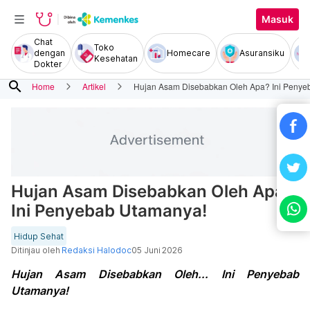
Masuk
Chat
Toko
dengan
Homecare
Asuransiku
Kesehatan
Dokter
search
Home
Artikel
Hujan Asam Disebabkan Oleh Apa? Ini Penye
Hujan Asam Disebabkan Oleh Apa?
Ini Penyebab Utamanya!
Hidup Sehat
Ditinjau oleh
Redaksi Halodoc
05 Juni 2026
Hujan Asam Disebabkan Oleh... Ini Penyebab
Utamanya!