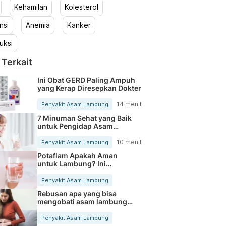
Kehamilan
Kolesterol
nsi
Anemia
Kanker
uksi
 Terkait
Ini Obat GERD Paling Ampuh
yang Kerap Diresepkan Dokter
14 menit
Penyakit Asam Lambung
7 Minuman Sehat yang Baik
untuk Pengidap Asam
Lambung
10 menit
Penyakit Asam Lambung
Potaflam Apakah Aman
untuk Lambung? Ini
Jawabannya
Penyakit Asam Lambung
Rebusan apa yang bisa
mengobati asam lambung?
Ini solusinya
Penyakit Asam Lambung