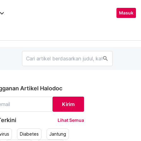
ard_arrow_down
Masuk
search
gganan Artikel Halodoc
Kirim
erkini
Lihat Semua
irus
Diabetes
Jantung