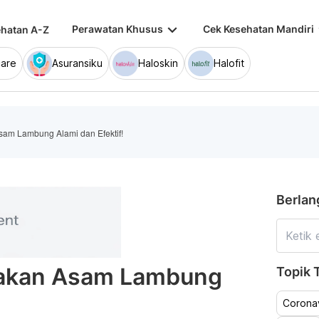
keyboard_arrow_down
keybo
Perawatan Khusus
Cek Kesehatan Mandiri
hatan A-Z
are
Asuransiku
Haloskin
Halofit
am Lambung Alami dan Efektif!
Berlan
dakan Asam Lambung
Topik T
!
Coronav