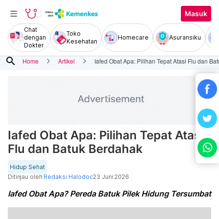
Masuk
Chat
Toko
dengan
Homecare
Asuransiku
Kesehatan
Dokter
search
Home
Artikel
Iafed Obat Apa: Pilihan Tepat Atasi Flu dan B
Iafed Obat Apa: Pilihan Tepat Atasi
Flu dan Batuk Berdahak
Hidup Sehat
Ditinjau oleh
Redaksi Halodoc
23 Juni 2026
Iafed Obat Apa? Pereda Batuk Pilek Hidung Tersumbat