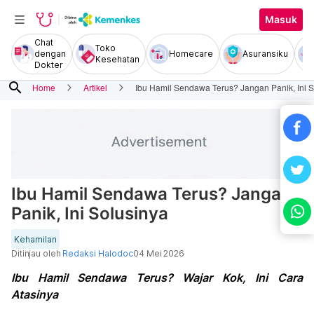
Masuk
Chat
Toko
dengan
Homecare
Asuransiku
Kesehatan
Dokter
search
Home
Artikel
Ibu Hamil Sendawa Terus? Jangan Panik, Ini S
Ibu Hamil Sendawa Terus? Jangan
Panik, Ini Solusinya
Kehamilan
Ditinjau oleh
Redaksi Halodoc
04 Mei 2026
Ibu Hamil Sendawa Terus? Wajar Kok, Ini Cara
Atasinya