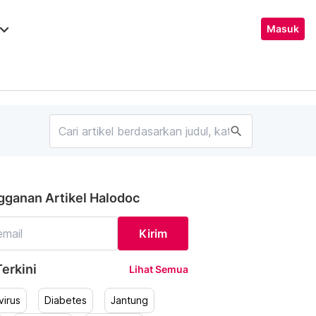
ard_arrow_down
Masuk
search
gganan Artikel Halodoc
Kirim
erkini
Lihat Semua
irus
Diabetes
Jantung