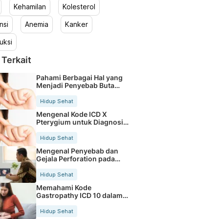
Kehamilan
Kolesterol
nsi
Anemia
Kanker
uksi
 Terkait
Pahami Berbagai Hal yang
Menjadi Penyebab Buta
Warna
Hidup Sehat
Mengenal Kode ICD X
Pterygium untuk Diagnosis
Mata
Hidup Sehat
Mengenal Penyebab dan
Gejala Perforation pada
Tubuh
Hidup Sehat
Memahami Kode
Gastropathy ICD 10 dalam
Rekam Medis Pasien
Hidup Sehat