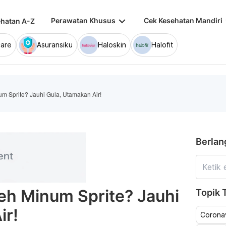
keyboard_arrow_down
keybo
Perawatan Khusus
Cek Kesehatan Mandiri
hatan A-Z
are
Asuransiku
Haloskin
Halofit
m Sprite? Jauhi Gula, Utamakan Air!
Berlan
eh Minum Sprite? Jauhi
Topik T
ir!
Coronav