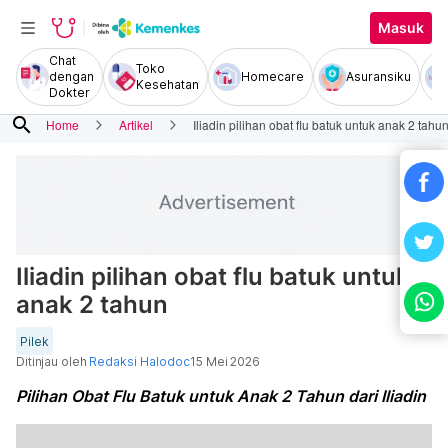
Masuk
Chat
Toko
dengan
Homecare
Asuransiku
Kesehatan
Dokter
search
Home
Artikel
Iliadin pilihan obat flu batuk untuk anak 2 tahu
Iliadin pilihan obat flu batuk untuk
anak 2 tahun
Pilek
Ditinjau oleh
Redaksi Halodoc
15 Mei 2026
Pilihan Obat Flu Batuk untuk Anak 2 Tahun dari Iliadin