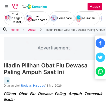
Masuk
Chat
Toko
dengan
Homecare
Asuransiku
Kesehatan
Dokter
search
Home
Artikel
Iliadin Pilihan Obat Flu Dewasa Paling Ampuh 
Iliadin Pilihan Obat Flu Dewasa
Paling Ampuh Saat Ini
Flu
Ditinjau oleh
Redaksi Halodoc
13 Mei 2026
Pilihan Obat Flu Dewasa Paling Ampuh Termasuk
Iliadin