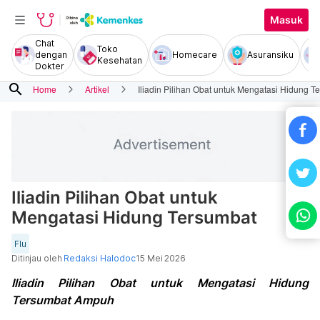
Masuk
Chat
Toko
dengan
Homecare
Asuransiku
Kesehatan
Dokter
search
Home
Artikel
Iliadin Pilihan Obat untuk Mengatasi Hidung T
Iliadin Pilihan Obat untuk
Mengatasi Hidung Tersumbat
Flu
Ditinjau oleh
Redaksi Halodoc
15 Mei 2026
Iliadin Pilihan Obat untuk Mengatasi Hidung
Tersumbat Ampuh